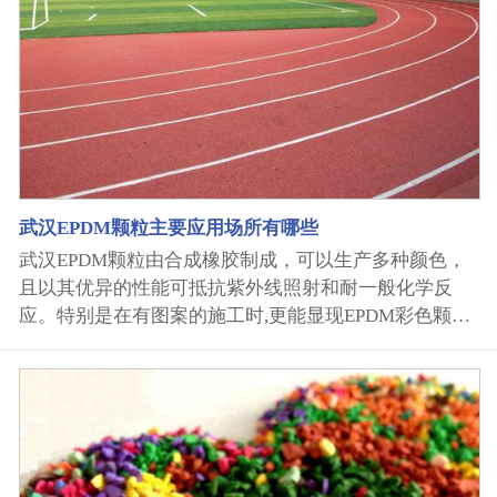
流平性加入的稀释剂含水量高，会导致场地起泡。加入
的填充料(胶粉或胶粒或砂)含水量高(填充物淋湿或发
霉)，也会导致场地起泡。泡的大小看水汽多少，水汽越
大泡越大。2、材料本身含水量高材料在运输和现场存
放过程中，有可能由于包装破损、裂缝造成进水，所以
在施工前也必须进行包装桶的仔细检查或现场做小样试
验，试验无误后才可大规模施工。由于材料出厂时水份
超标，造成的是整场起泡，泡的大小看水汽多少，水汽
武汉EPDM颗粒主要应用场所有哪些
越大泡越大。部分包装桶损坏造成的是局部起泡，泡的
武汉EPDM颗粒由合成橡胶制成，可以生产多种颜色，
大小看水汽多少，水汽越大泡越大。3、施工时的空气
且以其优异的性能可抵抗紫外线照射和耐一般化学反
湿度原因施工人员在施工塑胶跑...
应。特别是在有图案的施工时,更能显现EPDM彩色颗粒
的优越性。那么武汉EPDM颗粒主要应用在哪些场所中
呢？ 日常生活中，再生epdm颗粒可用来制造各种塑料
袋、桶、盆、玩具、家具、文具等生活用具及各种塑料
制品…… 服装工业方面：再生epdm颗粒可用来制造服
装、领带、纽扣、拉链…… 建筑材料方面：再生epdm
颗粒可用来制造各种建筑构件、建筑工具、塑料门窗、