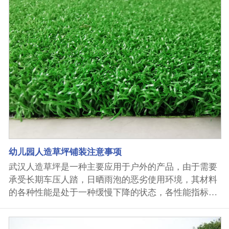
速跑科技塑胶跑道的小编就重点来说说吧！ 武汉人造草
坪是一种适合于室内外使用,兼具地面装饰和实用铺设于
一体的地面铺设材料.其使用塑料原料生产,无毒无味,可
回收.优良品质的人造草坪具有抗老化、抗褪色和抗摩擦
的功能.通常人造草坪铺设后需要养护使用6—8个月才能
达到状态.草坪特别适合铺设在户外,其使用寿命通常为1
0-15年.在长期干燥的天气里,只要在草坪洒一点水,就可
以减少运动员被擦伤的危险. 武汉速跑科技塑胶跑道厂
家是集武汉塑胶跑道,武汉人造草坪,武汉环氧地坪,硅pu
球场,丙烯酸球场,武汉EPDM颗粒等产品生产研发于一体
的公司,公司生产的武汉塑胶跑道质优价廉,深受大众好
幼儿园人造草坪铺装注意事项
评。如果您有武汉人造草坪方面的需求，欢迎来电咨询
洽谈，我们将竭诚为您服务。
武汉人造草坪是一种主要应用于户外的产品，由于需要
承受长期车压人踏，日晒雨泡的恶劣使用环境，其材料
的各种性能是处于一种缓慢下降的状态，各性能指标下
降程度差别也很大，从变旧到开始有所损坏、再到完全
丧失使用功能是一个长期过程。不同厂家产品质量差别