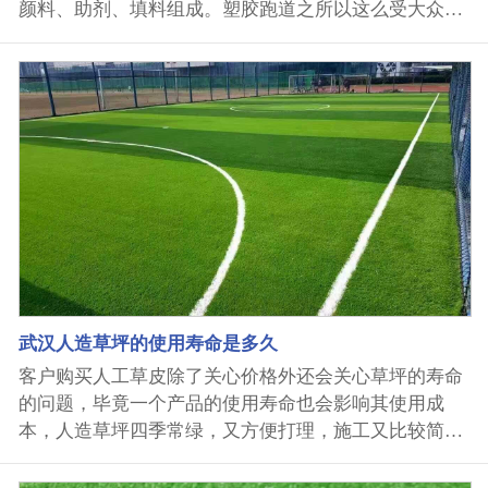
颜料、助剂、填料组成。塑胶跑道之所以这么受大众青
睐，其实就是因为武汉塑胶跑道能够极大的减少运动损
伤，合格的武汉塑胶跑道必定是有一定的施工标准的，
下面武汉速跑科技塑胶跑道的小编就重点来说说体育场
塑胶跑道的施工标准有哪些吧！ 1.坡度：横向<1%(弯道
8%、直道5%、半圆区5%)，纵向<1%,跳高区<0.4%,表
面应平坦光滑、排水畅通。2.平整度：平整度合格率在9
5%以上,3米直尺误差3mm。3.定位：为准确施工及画线
需要，应用牢固鲜明标志物标出跑道场地的四个半圆切
线点和两个圆心。4.排水：排水系统在大雨后二小时必
需排出积水，在冰冻地区，沥青层与碎石层之间最好加
一层土工布缓冲层。沿排水沟槽的基础应做特殊防水处
理。5.强度和稳定性：基础应具有一定的强度和稳定
武汉人造草坪的使用寿命是多久
性，表面均匀坚实、无裂缝、无烂边，接缝平直光滑，
客户购买人工草皮除了关心价格外还会关心草坪的寿命
垫层压实，密实度大于95%，在中型碾压机压过后，无
的问题，毕竟一个产品的使用寿命也会影响其使用成
显著轮迹、浮土松散、波浪等现象。 武汉速跑科技塑胶
本，人造草坪四季常绿，又方便打理，施工又比较简
跑道厂家是集武汉塑胶跑道,武汉人造草坪,武汉环氧地
单，所以在学校操场中有非常广泛的应用，那么又有人
坪,硅pu球场,丙烯...
会问了，武汉人造草坪的使用寿命是多久呢？下面武汉