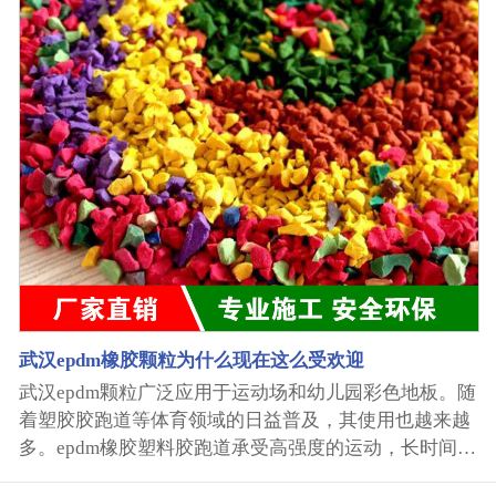
泥灰桶…… 农业方面：再生epdm颗粒可用来制农膜、
抽水管、农机具、肥料包装袋、水泥包装袋…… 机械工
业方面：再生epdm颗粒经特殊配方后，可 用于制造机
器零部件：各种形式的轴承、齿轮、凸轮、异轮、密封
环、各种叶片、各种水泵叶轮……? 化学工业方面：再
生epdm颗粒可用来应作反应釜、管道、容器、泵、阀门
等，应用在解决腐蚀磨损的化工生产场所……. 体育方
面：EPDM颗粒可用来作为运动场地面层，如塑胶跑
道、健身步道、公园健身区、幼儿园活动区…… 武汉速
跑科技塑胶...
武汉epdm橡胶颗粒为什么现在这么受欢迎
武汉epdm颗粒广泛应用于运动场和幼儿园彩色地板。随
着塑胶胶跑道等体育领域的日益普及，其使用也越来越
多。epdm橡胶塑料胶跑道承受高强度的运动，长时间暴
露在阳光下，因此其质量和施工工艺都经过严格测试。