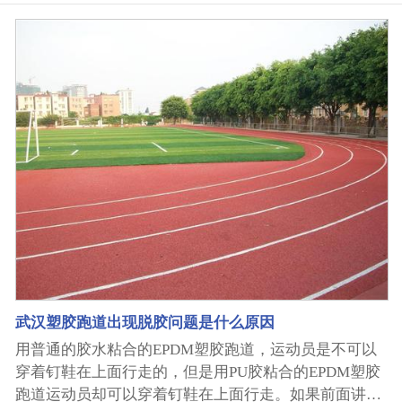
性丙烯酸）涂料等。武汉丙烯酸球场适用于各种气候环
境，耐紫外线照射，颜色持久不褪，色泽纯正；使用寿
命长，性价比高，所以一直以来深受广大用户的青睐，
那么武汉丙烯酸球场的施工天气要求有哪些？ 1.天气温
度:0度以下天气，禁止施工，防止丙烯酸材料冻结；2.
湿度:当空气相对湿度大于85%时，不宜施工；3、天
气：阴雨雪天不能施工；4、丙烯酸球场施工大气湿度
低于10%或高于35%时，不能施工；5.大风天气，为避
免涂层固化前杂物吹入现场，不能施工；6.下一层涂层
的施工只有在每层涂层内外完全成膜干燥后才能进行。
武汉速跑科技塑胶跑道厂家是集武汉塑胶跑道,武汉人造
草坪,武汉环氧地坪,硅pu球场,丙烯酸球场,武汉EPDM颗
粒等产品生产研发于一体的公司,公司生产的武汉塑胶跑
道质优价廉,深受大众好评。 如果您有武汉EPDM颗粒方
武汉塑胶跑道出现脱胶问题是什么原因
面的产品需求，欢迎来电咨询洽谈，我们将竭诚为您服
用普通的胶水粘合的EPDM塑胶跑道，运动员是不可以
务！
穿着钉鞋在上面行走的，但是用PU胶粘合的EPDM塑胶
跑道运动员却可以穿着钉鞋在上面行走。如果前面讲的