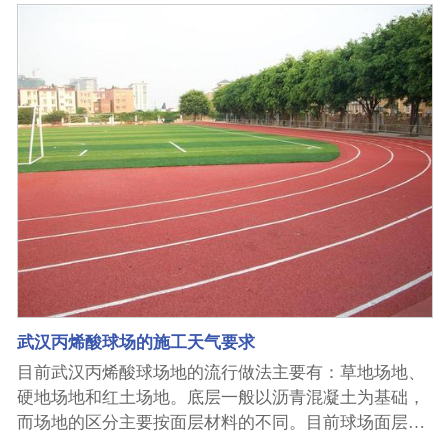
epdm颗粒厂家的epdm橡胶塑料胶跑道主要由橡胶胶弹
性层和彩色胶颗粒层组成，胶橡胶弹性层的质量完全取
决于胶橡胶的纯度。武汉epdm颗粒之所以这么受市场欢
迎，和其具备的优势是分不开的，武汉epdm颗粒主要具
有以下6个方面的优势： 1、环保：无毒、无污染，符合
环保要求；经济性：除日常清洗和冲洗外，在合理的使
用范围内无需特殊维护；2、全天使用：橡胶颗粒epdm
任何季节和温差，都能保持高水平的质量，雨后可立即
使用；3.弹性：适度的弹性和恢复力，减少体力消耗，
提高比赛成绩；4、冲击吸收：适应吸收脚部的冲击，
减少运动损伤，适合长期练习和比赛；5.耐候性：不会
因紫外线、臭氧和酸雨的污染而褪色、粉化或软化，并
能长时间保持鲜艳的颜色；6.耐磨性：彩色epdm橡胶颗
粒跑道满足各级单位长期高频率使用的需要；安全性：
武汉丙烯酸球场的施工天气要求
可防止跌倒造成的运动伤害。
目前武汉丙烯酸球场地的流行做法主要有：草地场地、
硬地场地和红土场地。底层一般以沥青混凝土为基础，
而场地的区分主要按面层材料的不同。目前球场面层的
主要做法有草皮、红土地、丙烯酸球场（硬地丙烯酸/弹