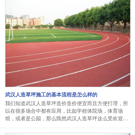
有非常大，甚至同一厂家不同档次的产品也有较大的差
异，客户使用条件差别也很大，所以很难有一个准确概
念。一般来说，品牌产品明显变旧的时间大概三年左
右，出现零星脱丝等小问题的时间大概5-8年，完全破
损不能使用的时间至少10年以上，甚至达到15年。负责
任的品牌厂家一般都会保守讲5年以上，并设定为明确
的质保期，有些厂家讲自己的草坪寿命达10年以上，是
完全不负责任的说法，根本是混淆概念。 那么幼儿园人
造草坪铺装注意事项有哪些呢？ 1、人造草坪到场后，
不要急于裁剪，将草坪全部摊开，至少晾置放24小时，
将人造草坪生产和运输中产生的应力完全释放，并使草
坪适应新环境的热胀冷缩，以免铺装后的接缝过大。
2、在裁剪人造草坪时，不要追求一刀裁好，最好稍微
武汉人造草坪施工的基本流程是怎么样的
裁大一点，然后一点点对边和修边，以免万一裁小后缝
我们知道武汉人造草坪造价造价便宜而且方便打理，所
隙过大。慢工才能出细活。 ...
以在很多场合中都有应用，比如学校体院场，体育场
馆，或者是公园，那么既然武汉人造草坪这么受欢迎，
那么在进行武汉人造草坪施工的时候要遵循什么样的流
程呢？ 1、检查整个草坪场地,其基础密实度及平整度