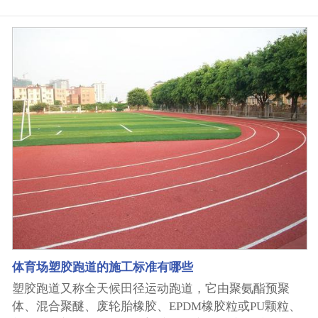
几点都不足以说明胶水的重要性，那么这一点便很形象
地表达出了胶水对武汉塑胶跑道到底起到什么样的作
用。 我们常常会听到人们说武汉塑胶跑道容易脱胶、表
面很脆，其实，这跟胶水有着很大的关系。有的塑胶跑
道铺设厂家的材料来源不正，铺设塑胶跑道的胶水一般
是符合国家标准的MDI体系的环保胶水，但是有些厂家
为了尽可能地降低成本，买进一些劣质胶水。 武汉塑胶
跑道材料之一胶水的配比很重要，EPDM塑胶跑道表层
是由EPDM胶粒与胶水按一定比例配比而成的，比例一
般是一比一，大了或小了都会出问题，如果配比不合
适，跑道表面的胶粒就很容易脱落。 胶水的纯度也很重
要，不合格的胶水纯度都不够，所以跑道表层被太阳一
晒就会起皮，胶粒自然很容易脱落。 武汉速跑科技塑胶
跑道厂家是集武汉塑胶跑道,武汉人造草坪,武汉环氧地
坪,硅pu球场,丙烯酸球场,武汉EPDM颗粒等产品生产研
体育场塑胶跑道的施工标准有哪些
发于一体的公司,公司生产的武汉塑胶跑道质优价廉,深
塑胶跑道又称全天候田径运动跑道，它由聚氨酯预聚
受大...
体、混合聚醚、废轮胎橡胶、EPDM橡胶粒或PU颗粒、