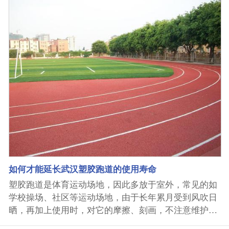
是否达到要求,达到后即可开始摊铺人造草坪。2、对整
个场地测量放线,测定球场线的位置并做好标记,用不同
颜色的墨汁标注好,确定好人造草皮的铺设方向和位置。
3、开始铺设人造草坪:在草坪接合面处铺装上拼接带,并
用钢钉固定于其上,钢钉头不可凸起,接合区需交接重合1
0㎝以上。4、在接合界面上涂上胶水,在胶水干燥前,将
剪裁好的草坪平铺并接合,让每幅人造草坪之间紧密粘
合。5、铺设完成后,需仔细检查各接合区粘合是否平顺,
人造草的粘合是否牢固,经检查各项均符合要求后,方可
进行下一工序的施工。6、在需要镶入白线的位置剪掉
绿色人造草坪,镶入接接带,并在上面涂上胶水,然后把剪
好的白色人造草球场线镶入在铺装前标注好的球场线的
位置与拼接带进行粘结。7、根据场地的需要洒上石英
如何才能延长武汉塑胶跑道的使用寿命
砂和胶粒。如果需要洒石英砂就把石英砂或黑胶粒倒入
塑胶跑道是体育运动场地，因此多放于室外，常见的如
洒粒机,推动洒粒机即可进行石英砂或黑胶粒充入人造草
学校操场、社区等运动场地，由于长年累月受到风吹日
坪...
晒，再加上使用时，对它的摩擦、刻画，不注意维护等
常见问题，导致它的使用寿命大大缩短，我们知道任何